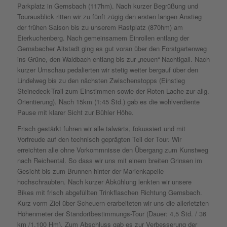
Parkplatz in Gernsbach (117hm). Nach kurzer Begrüßung und
Tourausblick ritten wir zu fünft zügig den ersten langen Anstieg
der frühen Saison bis zu unserem Rastplatz (870hm) am
Eierkuchenberg. Nach gemeinsamem Einrollen entlang der
Gernsbacher Altstadt ging es gut voran über den Forstgartenweg
ins Grüne, den Waldbach entlang bis zur „neuen“ Nachtigall. Nach
kurzer Umschau pedalierten wir stetig weiter bergauf über den
Lindelweg bis zu den nächsten Zwischenstopps (Einstieg
Steinedeck-Trail zum Einstimmen sowie der Roten Lache zur allg.
Orientierung). Nach 15km (1:45 Std.) gab es die wohlverdiente
Pause mit klarer Sicht zur Bühler Höhe.
Frisch gestärkt fuhren wir alle talwärts, fokussiert und mit
Vorfreude auf den technisch geprägten Teil der Tour. Wir
erreichten alle ohne Vorkommnisse den Übergang zum Kunstweg
nach Reichental. So dass wir uns mit einem breiten Grinsen im
Gesicht bis zum Brunnen hinter der Marienkapelle
hochschraubten. Nach kurzer Abkühlung lenkten wir unsere
Bikes mit frisch abgefüllten Trinkflaschen Richtung Gernsbach.
Kurz vorm Ziel über Scheuern erarbeiteten wir uns die allerletzten
Höhenmeter der Standortbestimmungs-Tour (Dauer: 4,5 Std. / 36
km /1.100 Hm). Zum Abschluss gab es zur Verbesserung der