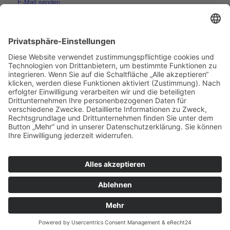
E-Mail senden
Telefon Geschäftsstelle:
07221 17200
Telefon Kletterhalle:
07221 968513
Immer auf dem neuesten Stand:
Newsletter abonnieren…
Kontakt
Impressum
Datenschutz
Bericht von der Landesjugendversammlung des DAV in Konstanz am 2.
und 3. M�...
Spaltenbergungskurs an der
Schwarzwaldhochstraße am 13. April 2024