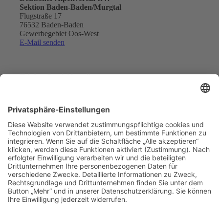
Sektion Baden-Baden/Murgtal
Flugstraße 17
76532 Baden-Baden
Gewerbegebiet Oos-West
E-Mail senden
Telefon Geschäftsstelle:
07221 17200
Telefon Kletterhalle:
07221 968513
Immer auf dem neuesten Stand:
Newsletter abonnieren…
Kontakt
Impressum
Datenschutz