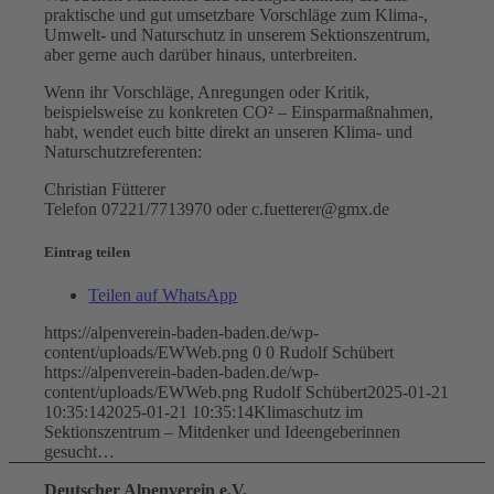
praktische und gut umsetzbare Vorschläge zum Klima-,
Umwelt- und Naturschutz in unserem Sektionszentrum,
aber gerne auch darüber hinaus, unterbreiten.
Wenn ihr Vorschläge, Anregungen oder Kritik,
beispielsweise zu konkreten CO² – Einsparmaßnahmen,
habt, wendet euch bitte direkt an unseren Klima- und
Naturschutzreferenten:
Christian Fütterer
Telefon 07221/7713970 oder c.fuetterer@gmx.de
Eintrag teilen
Teilen auf WhatsApp
https://alpenverein-baden-baden.de/wp-
content/uploads/EWWeb.png
0
0
Rudolf Schübert
https://alpenverein-baden-baden.de/wp-
content/uploads/EWWeb.png
Rudolf Schübert
2025-01-21
10:35:14
2025-01-21 10:35:14
Klimaschutz im
Sektionszentrum – Mitdenker und Ideengeberinnen
gesucht…
Deutscher Alpenverein e.V.