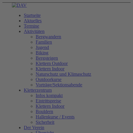
Startseite
Aktuelles
Termine
Aktivitäten
Bergwandern
Familien
Jugend
Biking
Bergsteigen
Klettern Outdoor
Klettern Indoor
Naturschutz und Klimaschutz
Outdoorkurse
Vorträge/Sektionsabende
Kletterzentrum
Infos kompakt
Eintrittspreise
Klettern Indoor
Bouldern
Hallenkurse / Events
Sicherheit
Der Verein
Übersicht