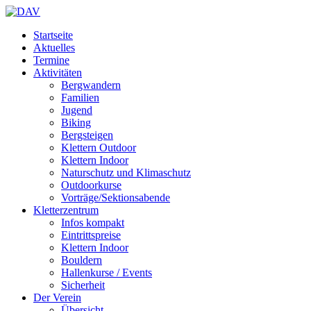
Startseite
Aktuelles
Termine
Aktivitäten
Bergwandern
Familien
Jugend
Biking
Bergsteigen
Klettern Outdoor
Klettern Indoor
Naturschutz und Klimaschutz
Outdoorkurse
Vorträge/Sektionsabende
Kletterzentrum
Infos kompakt
Eintrittspreise
Klettern Indoor
Bouldern
Hallenkurse / Events
Sicherheit
Der Verein
Übersicht