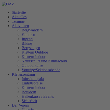
Startseite
Aktuelles
Termine
Aktivitäten
Bergwandern
Familien
Jugend
Biking
Bergsteigen
Klettern Outdoor
Klettern Indoor
Naturschutz und Klimaschutz
Outdoorkurse
Vorträge/Sektionsabende
Kletterzentrum
Infos kompakt
Eintrittspreise
Klettern Indoor
Bouldern
Hallenkurse / Events
Sicherheit
Der Verein
Übersicht