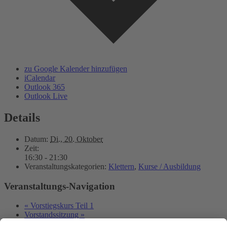
zu Google Kalender hinzufügen
iCalendar
Outlook 365
Outlook Live
Details
Datum:
Di., 20. Oktober
Zeit:
16:30 - 21:30
Veranstaltungskategorien:
Klettern
,
Kurse / Ausbildung
Veranstaltungs-Navigation
«
Vorstiegskurs Teil 1
Vorstandssitzung
»