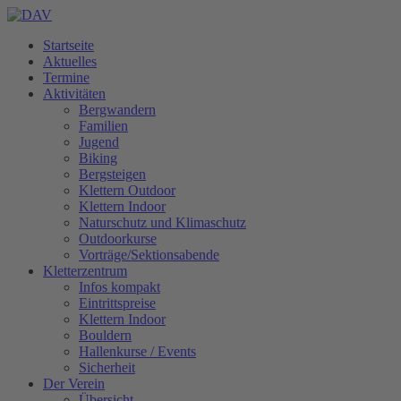
Startseite
Aktuelles
Termine
Aktivitäten
Bergwandern
Familien
Jugend
Biking
Bergsteigen
Klettern Outdoor
Klettern Indoor
Naturschutz und Klimaschutz
Outdoorkurse
Vorträge/Sektionsabende
Kletterzentrum
Infos kompakt
Eintrittspreise
Klettern Indoor
Bouldern
Hallenkurse / Events
Sicherheit
Der Verein
Übersicht