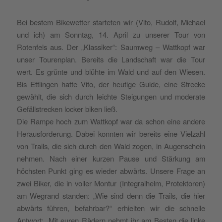
Bei bestem Bikewetter starteten wir (Vito, Rudolf, Michael
und ich) am Sonntag, 14. April zu unserer Tour von
Rotenfels aus. Der „Klassiker“: Saumweg – Wattkopf war
unser Tourenplan. Bereits die Landschaft war die Tour
wert. Es grünte und blühte im Wald und auf den Wiesen.
Bis Ettlingen hatte Vito, der heutige Guide, eine Strecke
gewählt, die sich durch leichte Steigungen und moderate
Gefällstrecken locker biken ließ.
Die Rampe hoch zum Wattkopf war da schon eine andere
Herausforderung. Dabei konnten wir bereits eine Vielzahl
von Trails, die sich durch den Wald zogen, in Augenschein
nehmen. Nach einer kurzen Pause und Stärkung am
höchsten Punkt ging es wieder abwärts. Unsere Frage an
zwei Biker, die in voller Montur (Integralhelm, Protektoren)
am Wegrand standen: „Wie sind denn die Trails, die hier
abwärts führen, befahrbar?“ erhielten wir die schnelle
Antwort: „Mit euren Rädern nehmt ihr am Besten die linke