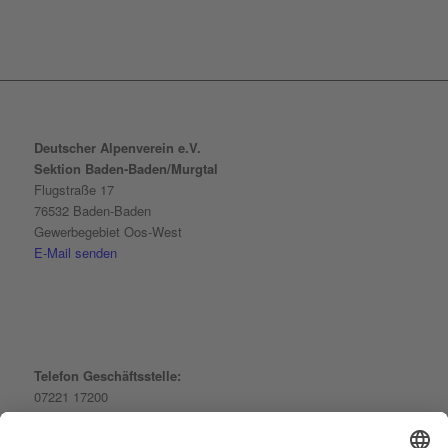
Deutscher Alpenverein e.V.
Sektion Baden-Baden/Murgtal
Flugstraße 17
76532 Baden-Baden
Gewerbegebiet Oos-West
E-Mail senden
Telefon Geschäftsstelle:
07221 17200
Telefon Kletterhalle: