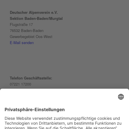
Deutscher Alpenverein e.V.
Sektion Baden-Baden/Murgtal
Flugstraße 17
76532 Baden-Baden
Gewerbegebiet Oos-West
E-Mail senden
Telefon Geschäftsstelle:
07221 17200
Telefon Kletterhalle:
07221 968513