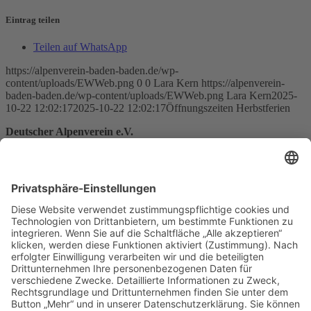
Eintrag teilen
Teilen auf WhatsApp
https://alpenverein-baden-baden.de/wp-
content/uploads/EWWeb.png
0
0
Lara Kern
https://alpenverein-
baden-baden.de/wp-content/uploads/EWWeb.png
Lara Kern
2025-
10-22 12:02:17
2025-10-22 12:02:17
Öffnungszeiten Herbstferien
Deutscher Alpenverein e.V.
Sektion Baden-Baden/Murgtal
Flugstraße 17
76532 Baden-Baden
Gewerbegebiet Oos-West
E-Mail senden
Telefon Geschäftsstelle:
07221 17200
Telefon Kletterhalle:
07221 968513
Immer auf dem neuesten Stand:
Newsletter abonnieren…