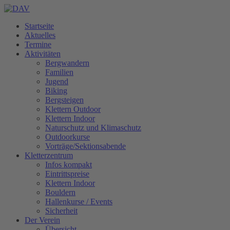
Startseite
Aktuelles
Termine
Aktivitäten
Bergwandern
Familien
Jugend
Biking
Bergsteigen
Klettern Outdoor
Klettern Indoor
Naturschutz und Klimaschutz
Outdoorkurse
Vorträge/Sektionsabende
Kletterzentrum
Infos kompakt
Eintrittspreise
Klettern Indoor
Bouldern
Hallenkurse / Events
Sicherheit
Der Verein
Übersicht