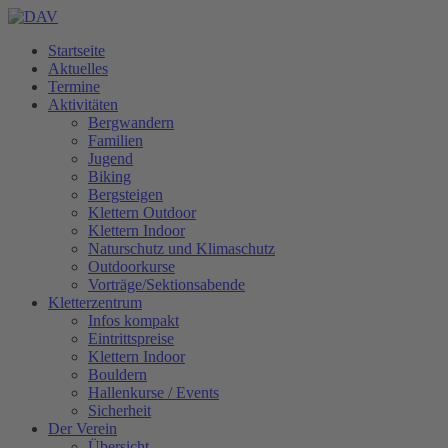
Startseite
Aktuelles
Termine
Aktivitäten
Bergwandern
Familien
Jugend
Biking
Bergsteigen
Klettern Outdoor
Klettern Indoor
Naturschutz und Klimaschutz
Outdoorkurse
Vorträge/Sektionsabende
Kletterzentrum
Infos kompakt
Eintrittspreise
Klettern Indoor
Bouldern
Hallenkurse / Events
Sicherheit
Der Verein
Übersicht