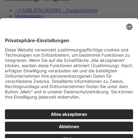
«
FAMILIENGRUPPE – Familienklettern
Vorstiegskurs
»
Deutscher Alpenverein e.V.
Sektion Baden-Baden/Murgtal
Flugstraße 17
76532 Baden-Baden
Gewerbegebiet Oos-West
E-Mail senden
Telefon Geschäftsstelle:
07221 17200
Telefon Kletterhalle:
07221 968513
Immer auf dem neuesten Stand:
Newsletter abonnieren…
Kontakt
Impressum
Datenschutz