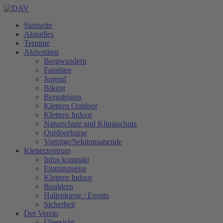
Startseite
Aktuelles
Termine
Aktivitäten
Bergwandern
Familien
Jugend
Biking
Bergsteigen
Klettern Outdoor
Klettern Indoor
Naturschutz und Klimaschutz
Outdoorkurse
Vorträge/Sektionsabende
Kletterzentrum
Infos kompakt
Eintrittspreise
Klettern Indoor
Bouldern
Hallenkurse / Events
Sicherheit
Der Verein
Übersicht