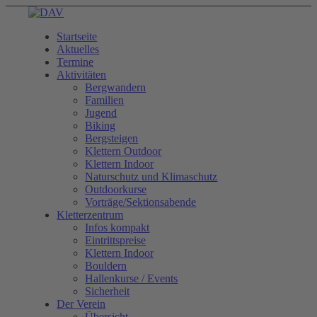
Startseite
Aktuelles
Termine
Aktivitäten
Bergwandern
Familien
Jugend
Biking
Bergsteigen
Klettern Outdoor
Klettern Indoor
Naturschutz und Klimaschutz
Outdoorkurse
Vorträge/Sektionsabende
Kletterzentrum
Infos kompakt
Eintrittspreise
Klettern Indoor
Bouldern
Hallenkurse / Events
Sicherheit
Der Verein
Übersicht