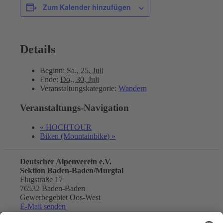
Zum Kalender hinzufügen
Details
Beginn:
Sa., 25. Juli
Ende:
Do., 30. Juli
Veranstaltungskategorie:
Wandern
Veranstaltungs-Navigation
«
HOCHTOUR
Biken (Mountainbike)
»
Deutscher Alpenverein e.V.
Sektion Baden-Baden/Murgtal
Flugstraße 17
76532 Baden-Baden
Gewerbegebiet Oos-West
E-Mail senden