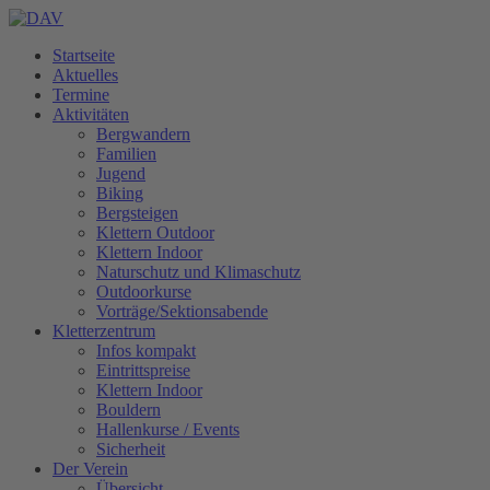
Startseite
Aktuelles
Termine
Aktivitäten
Bergwandern
Familien
Jugend
Biking
Bergsteigen
Klettern Outdoor
Klettern Indoor
Naturschutz und Klimaschutz
Outdoorkurse
Vorträge/Sektionsabende
Kletterzentrum
Infos kompakt
Eintrittspreise
Klettern Indoor
Bouldern
Hallenkurse / Events
Sicherheit
Der Verein
Übersicht