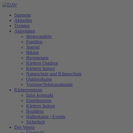
Startseite
Aktuelles
Termine
Aktivitäten
Bergwandern
Familien
Jugend
Biking
Bergsteigen
Klettern Outdoor
Klettern Indoor
Naturschutz und Klimaschutz
Outdoorkurse
Vorträge/Sektionsabende
Kletterzentrum
Infos kompakt
Eintrittspreise
Klettern Indoor
Bouldern
Hallenkurse / Events
Sicherheit
Der Verein
Übersicht