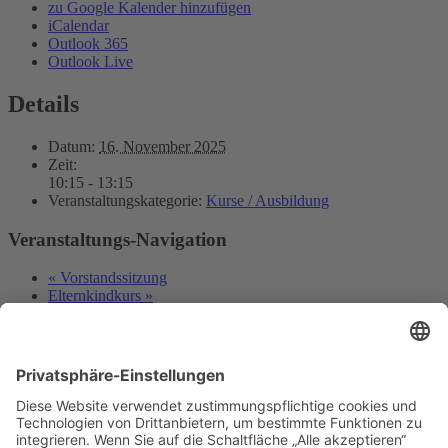
zu Google Kalender hinzufügen
iCalendar
Outlook 365
Outlook Live
Details
Datum:
16. November 2025
Zeit:
10:15 - 13:15
Veranstaltungskategorie:
Kurse / Ausbildung
Veranstaltungs-Navigation
«
Vorstandssitzung
Elternkindkurs
»
Deutscher Alpenverein e.V.
Sektion Baden-Baden/Murgtal
Flugstraße 17
76532 Baden-Baden
Gewerbegebiet Oos-West
E-Mail senden