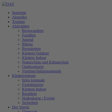
Startseite
Aktuelles
Termine
Aktivitäten
Bergwandern
Familien
Jugend
Biking
Bergsteigen
Klettern Outdoor
Klettern Indoor
Naturschutz und Klimaschutz
Outdoorkurse
Vorträge/Sektionsabende
Kletterzentrum
Infos kompakt
Eintrittspreise
Klettern Indoor
Bouldern
Hallenkurse / Events
Sicherheit
Der Verein
Übersicht