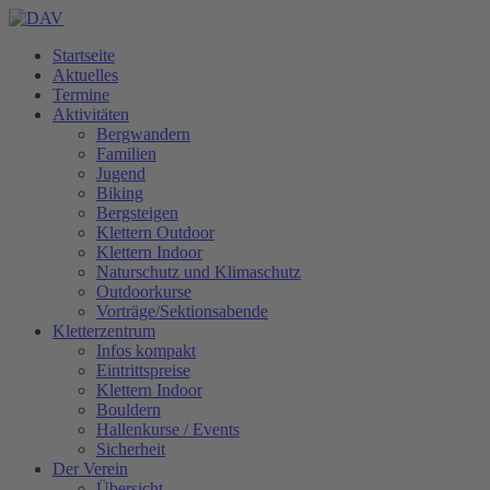
Startseite
Aktuelles
Termine
Aktivitäten
Bergwandern
Familien
Jugend
Biking
Bergsteigen
Klettern Outdoor
Klettern Indoor
Naturschutz und Klimaschutz
Outdoorkurse
Vorträge/Sektionsabende
Kletterzentrum
Infos kompakt
Eintrittspreise
Klettern Indoor
Bouldern
Hallenkurse / Events
Sicherheit
Der Verein
Übersicht