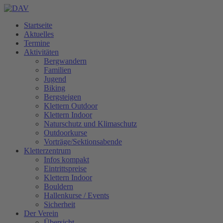
Startseite
Aktuelles
Termine
Aktivitäten
Bergwandern
Familien
Jugend
Biking
Bergsteigen
Klettern Outdoor
Klettern Indoor
Naturschutz und Klimaschutz
Outdoorkurse
Vorträge/Sektionsabende
Kletterzentrum
Infos kompakt
Eintrittspreise
Klettern Indoor
Bouldern
Hallenkurse / Events
Sicherheit
Der Verein
Übersicht