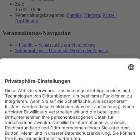
Zeit:
15:00 - 18:00
Veranstaltungskategorien:
Familie
,
Klettern
,
Kurse /
Ausbildung
Veranstaltungs-Navigation
«
Familie – Schatzsuche am Sternenberg
Sektionsabend – Der wilde Westen der Alpen
»
Deutscher Alpenverein e.V.
Sektion Baden-Baden/Murgtal
Flugstraße 17
76532 Baden-Baden
Gewerbegebiet Oos-West
E-Mail senden
Telefon Geschäftsstelle:
07221 17200
Telefon Kletterhalle:
07221 968513
Immer auf dem neuesten Stand:
Newsletter abonnieren…