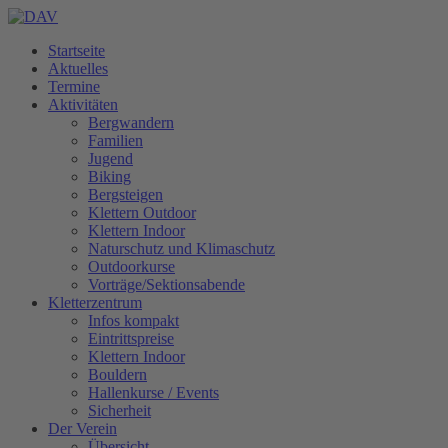
Startseite
Aktuelles
Termine
Aktivitäten
Bergwandern
Familien
Jugend
Biking
Bergsteigen
Klettern Outdoor
Klettern Indoor
Naturschutz und Klimaschutz
Outdoorkurse
Vorträge/Sektionsabende
Kletterzentrum
Infos kompakt
Eintrittspreise
Klettern Indoor
Bouldern
Hallenkurse / Events
Sicherheit
Der Verein
Übersicht