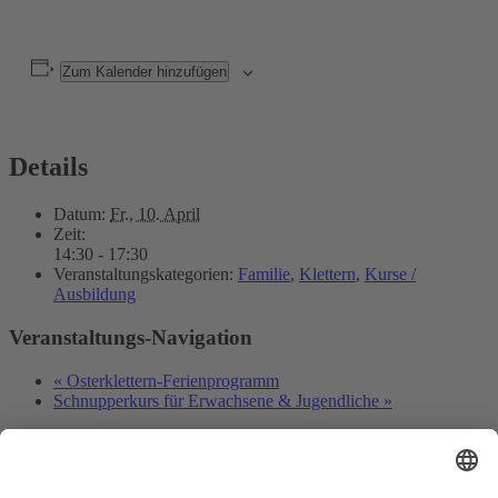
Zum Kalender hinzufügen
Details
Datum:
Fr., 10. April
Zeit:
14:30 - 17:30
Veranstaltungskategorien:
Familie
,
Klettern
,
Kurse /
Ausbildung
Veranstaltungs-Navigation
«
Osterklettern-Ferienprogramm
Schnupperkurs für Erwachsene & Jugendliche
»
Deutscher Alpenverein e.V.
Sektion Baden-Baden/Murgtal
Flugstraße 17