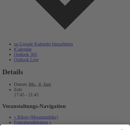
zu Google Kalender hinzufügen
iCalendar
Outlook 365
Outlook Live
Details
Datum:
Mo., 8. Juni
Zeit:
17:45 - 21:45
Veranstaltungs-Navigation
«
Biken (Mountainbike)
Feierabendklettern
»