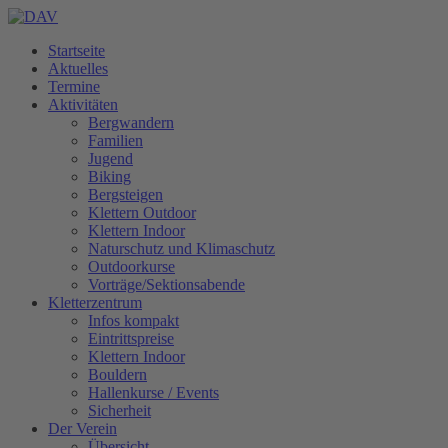
Startseite
Aktuelles
Termine
Aktivitäten
Bergwandern
Familien
Jugend
Biking
Bergsteigen
Klettern Outdoor
Klettern Indoor
Naturschutz und Klimaschutz
Outdoorkurse
Vorträge/Sektionsabende
Kletterzentrum
Infos kompakt
Eintrittspreise
Klettern Indoor
Bouldern
Hallenkurse / Events
Sicherheit
Der Verein
Übersicht