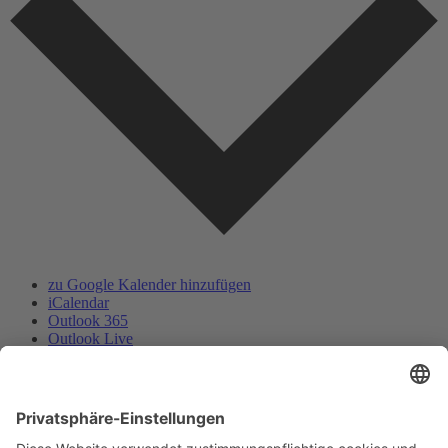
zu Google Kalender hinzufügen
iCalendar
Outlook 365
Outlook Live
.ics-Datei exportieren
Exportiere Outlook .ics Datei
Deutscher Alpenverein e.V.
Sektion Baden-Baden/Murgtal
Flugstraße 17