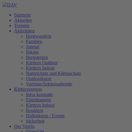
Startseite
Aktuelles
Termine
Aktivitäten
Bergwandern
Familien
Jugend
Biking
Bergsteigen
Klettern Outdoor
Klettern Indoor
Naturschutz und Klimaschutz
Outdoorkurse
Vorträge/Sektionsabende
Kletterzentrum
Infos kompakt
Eintrittspreise
Klettern Indoor
Bouldern
Hallenkurse / Events
Sicherheit
Der Verein
Übersicht