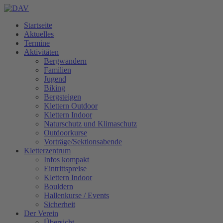
Startseite
Aktuelles
Termine
Aktivitäten
Bergwandern
Familien
Jugend
Biking
Bergsteigen
Klettern Outdoor
Klettern Indoor
Naturschutz und Klimaschutz
Outdoorkurse
Vorträge/Sektionsabende
Kletterzentrum
Infos kompakt
Eintrittspreise
Klettern Indoor
Bouldern
Hallenkurse / Events
Sicherheit
Der Verein
Übersicht