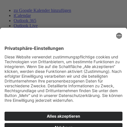
zu Google Kalender hinzufügen
iCalendar
Outlook 365
Outlook Live
.ics-Datei exportieren
Exportiere Outlook .ics Datei
Deutscher Alpenverein e.V.
Sektion Baden-Baden/Murgtal
Flugstraße 17
76532 Baden-Baden
Gewerbegebiet Oos-West
E-Mail senden
Telefon Geschäftsstelle:
07221 17200
Telefon Kletterhalle:
07221 968513
Immer auf dem neuesten Stand:
Newsletter abonnieren…
Kontakt