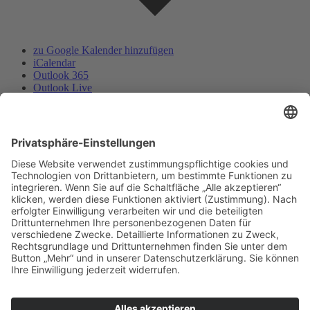
zu Google Kalender hinzufügen
iCalendar
Outlook 365
Outlook Live
.ics-Datei exportieren
Exportiere Outlook .ics Datei
Deutscher Alpenverein e.V.
Sektion Baden-Baden/Murgtal
Flugstraße 17
76532 Baden-Baden
Gewerbegebiet Oos-West
E-Mail senden
Telefon Geschäftsstelle:
07221 17200
Telefon Kletterhalle:
07221 968513
Immer auf dem neuesten Stand:
Newsletter abonnieren…