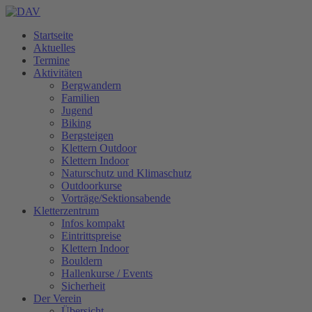
Startseite
Aktuelles
Termine
Aktivitäten
Bergwandern
Familien
Jugend
Biking
Bergsteigen
Klettern Outdoor
Klettern Indoor
Naturschutz und Klimaschutz
Outdoorkurse
Vorträge/Sektionsabende
Kletterzentrum
Infos kompakt
Eintrittspreise
Klettern Indoor
Bouldern
Hallenkurse / Events
Sicherheit
Der Verein
Übersicht