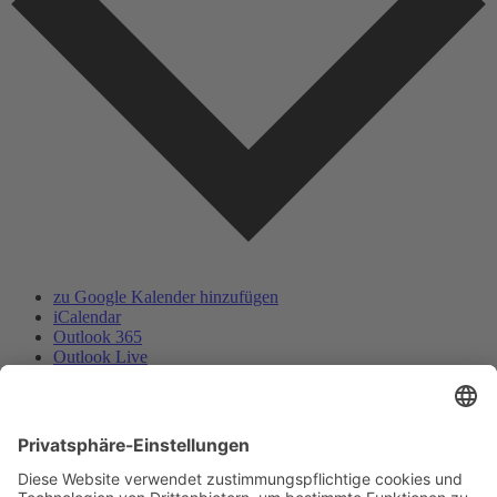
zu Google Kalender hinzufügen
iCalendar
Outlook 365
Outlook Live
.ics-Datei exportieren
Exportiere Outlook .ics Datei
Deutscher Alpenverein e.V.
Sektion Baden-Baden/Murgtal
Flugstraße 17
76532 Baden-Baden