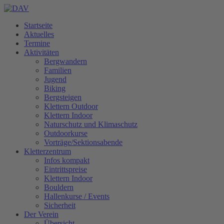
Startseite
Aktuelles
Termine
Aktivitäten
Bergwandern
Familien
Jugend
Biking
Bergsteigen
Klettern Outdoor
Klettern Indoor
Naturschutz und Klimaschutz
Outdoorkurse
Vorträge/Sektionsabende
Kletterzentrum
Infos kompakt
Eintrittspreise
Klettern Indoor
Bouldern
Hallenkurse / Events
Sicherheit
Der Verein
Übersicht