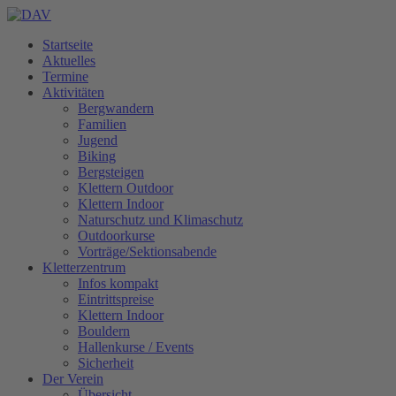
Startseite
Aktuelles
Termine
Aktivitäten
Bergwandern
Familien
Jugend
Biking
Bergsteigen
Klettern Outdoor
Klettern Indoor
Naturschutz und Klimaschutz
Outdoorkurse
Vorträge/Sektionsabende
Kletterzentrum
Infos kompakt
Eintrittspreise
Klettern Indoor
Bouldern
Hallenkurse / Events
Sicherheit
Der Verein
Übersicht