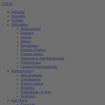
Startseite
Aktuelles
Termine
Aktivitäten
Bergwandern
Familien
Jugend
Biking
Bergsteigen
Klettern Outdoor
Klettern Indoor
Naturschutz und Klimaschutz
Outdoorkurse
Vorträge/Sektionsabende
Kletterzentrum
Infos kompakt
Eintrittspreise
Klettern Indoor
Bouldern
Hallenkurse / Events
Sicherheit
Der Verein
Übersicht