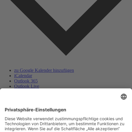
zu Google Kalender hinzufügen
iCalendar
Outlook 365
Outlook Live
.ics-Datei exportieren
Exportiere Outlook .ics Datei
Deutscher Alpenverein e.V.
Sektion Baden-Baden/Murgtal
Flugstraße 17
76532 Baden-Baden
Gewerbegebiet Oos-West