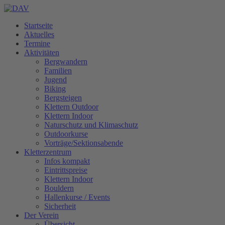
Startseite
Aktuelles
Termine
Aktivitäten
Bergwandern
Familien
Jugend
Biking
Bergsteigen
Klettern Outdoor
Klettern Indoor
Naturschutz und Klimaschutz
Outdoorkurse
Vorträge/Sektionsabende
Kletterzentrum
Infos kompakt
Eintrittspreise
Klettern Indoor
Bouldern
Hallenkurse / Events
Sicherheit
Der Verein
Übersicht