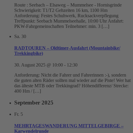
Route : Seebach – Elsaweg – Mummelsee - Hornisgrinde
Schwierigkeit: T1/T2 Gehzeiten 16 km, 1100 Hm
Anforderung: Festes Schuhwerk, Rucksackverpflegung
Treffpunkt: Seebach Mummelseehalle, 10:00 Uhr Anfahrt:
PKW-Fahrgemeinschaften Teilnehmer: min. 3 […]
Sa.
30
RADTOUREN – Oldtimer-Ausfahrt (Mountainbike/
Trekkingbike)
30. August 2025 @ 10:00
-
12:30
Anforderung: Nicht die Fahrer und Fahrerinnen :-), sondern
die guten alten Räder sollten mal wieder auf die Piste! Wer hat
das älteste MTB oder Trekkingrad? Höhendifferenz/ Strecke:
400 Hm / […]
September 2025
Fr.
5
MEHRTAGESWANDERUNG MITTELGEBIRGE –
Karwendelrunde