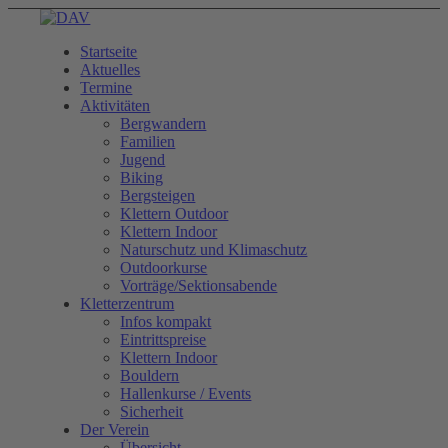
Startseite
Aktuelles
Termine
Aktivitäten
Bergwandern
Familien
Jugend
Biking
Bergsteigen
Klettern Outdoor
Klettern Indoor
Naturschutz und Klimaschutz
Outdoorkurse
Vorträge/Sektionsabende
Kletterzentrum
Infos kompakt
Eintrittspreise
Klettern Indoor
Bouldern
Hallenkurse / Events
Sicherheit
Der Verein
Übersicht