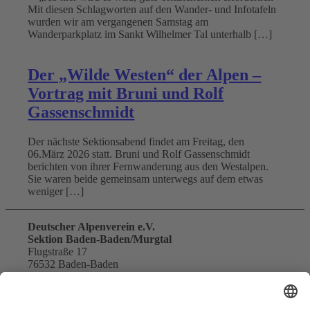
Mit diesen Schlagworten auf den Wander- und Infotafeln
wurden wir am vergangenen Samstag am
Wanderparkplatz im Sankt Wilhelmer Tal unterhalb […]
Der „Wilde Westen“ der Alpen –
Vortrag mit Bruni und Rolf
Gassenschmidt
Der nächste Sektionsabend findet am Freitag, den
06.März 2026 statt. Bruni und Rolf Gassenschmidt
berichten von ihrer Fernwanderung aus den Westalpen.
Sie waren beide gemeinsam unterwegs auf dem etwas
weniger […]
Deutscher Alpenverein e.V.
Sektion Baden-Baden/Murgtal
Flugstraße 17
76532 Baden-Baden
Gewerbegebiet Oos-West
E-Mail senden