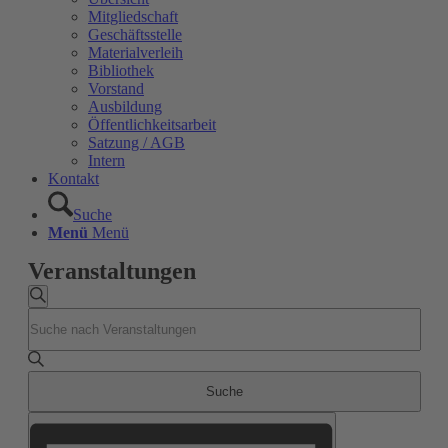
Mitgliedschaft
Geschäftsstelle
Materialverleih
Bibliothek
Vorstand
Ausbildung
Öffentlichkeitsarbeit
Satzung / AGB
Intern
Kontakt
Suche
Menü
Menü
Veranstaltungen
Veranstaltungen
Suche
Bitte
Suche
Schlüsselwort
und
eingeben.
Suche
Ansichten,
nach
Suche
Navigation
Veranstaltungen
Veranstaltung
Schlüsselwort.
Ansichten-