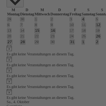
Kalender
M
D
M
D
F
S
S
Montag
Dienstag
Mittwoch
Donnerstag
Freitag
Samstag
Sonnt
von
1
0
0
0
0
0
4
0
29
30
1
2
3
5
Veranstaltungen
Veranstaltungen
Veranstaltungen
Veranstaltungen
Veranstaltungen
Veranstaltungen
Veranst
Veranstaltun
1
0
0
0
0
0
0
12
6
7
8
9
10
11
Veranstaltungen
Veranstaltungen
Veranstaltungen
Veranstaltungen
Veranstaltungen
Veranstaltungen
Veran
1
1
0
0
15
16
0
0
0
13
14
17
18
19
Veranstaltungen
Veranstaltungen
Veranstaltungen
Veranstaltungen
Veranst
Veranstaltung
Veranstaltung
2
0
0
0
0
0
0
26
20
21
22
23
24
25
Veranstaltungen
Veranstaltungen
Veranstaltungen
Veranstaltungen
Veranstaltungen
Veranstaltungen
Veran
1
1
1
1
1
27
28
0
0
31
1
2
29
30
Veranstaltungen
Veranstaltungen
Veranstaltung
Veranstaltung
Veranstaltung
Veranstaltun
Veran
Hinweis
Es gibt keine Veranstaltungen an diesem Tag.
Hinweis
Es gibt keine Veranstaltungen an diesem Tag.
Hinweis
Es gibt keine Veranstaltungen an diesem Tag.
Hinweis
Es gibt keine Veranstaltungen an diesem Tag.
Hinweis
Es gibt keine Veranstaltungen an diesem Tag.
Sa., 4. Oktober