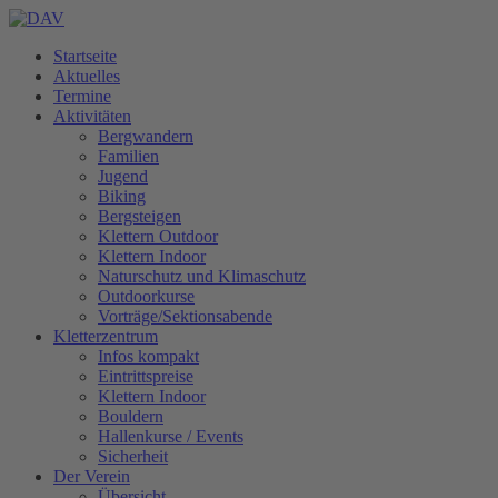
Startseite
Aktuelles
Termine
Aktivitäten
Bergwandern
Familien
Jugend
Biking
Bergsteigen
Klettern Outdoor
Klettern Indoor
Naturschutz und Klimaschutz
Outdoorkurse
Vorträge/Sektionsabende
Kletterzentrum
Infos kompakt
Eintrittspreise
Klettern Indoor
Bouldern
Hallenkurse / Events
Sicherheit
Der Verein
Übersicht