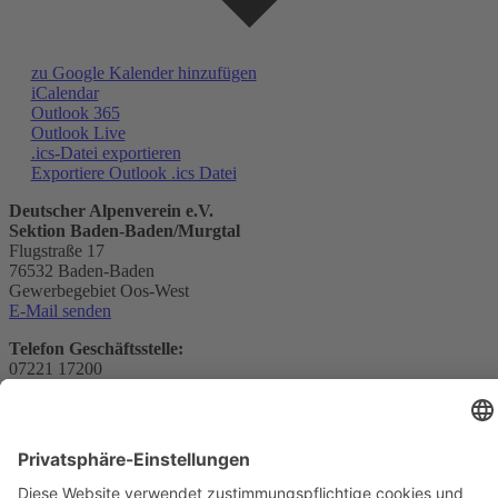
zu Google Kalender hinzufügen
iCalendar
Outlook 365
Outlook Live
.ics-Datei exportieren
Exportiere Outlook .ics Datei
Deutscher Alpenverein e.V.
Sektion Baden-Baden/Murgtal
Flugstraße 17
76532 Baden-Baden
Gewerbegebiet Oos-West
E-Mail senden
Telefon Geschäftsstelle:
07221 17200
Telefon Kletterhalle:
07221 968513
Immer auf dem neuesten Stand:
Newsletter abonnieren…